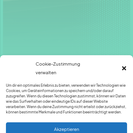
Cookie-Zustimmung
verwalten
Um dir ein optimales Erlebnis zu bieten, verwenden wir Technologien wie
DIE DIGITALE DÜSSELDORF
Cookies, um Geräteinformationen zu speichern und/oder darauf
zuzugreifen. Wenn du diesen Technologien zustimmst, können wir Daten
ist das Festival für digitale
wie das Surfverhalten oder eindeutige IDs auf dieser Website
Kunst, Musik und
verarbeiten. Wenn du deine Zustimmung nicht erteilst oder zurückziehst,
können bestimmte Merkmale und Funktionen beeinträchtigt werden.
Gegenwartkritik in
Düsseldorf. Konzerte,
Akzeptieren